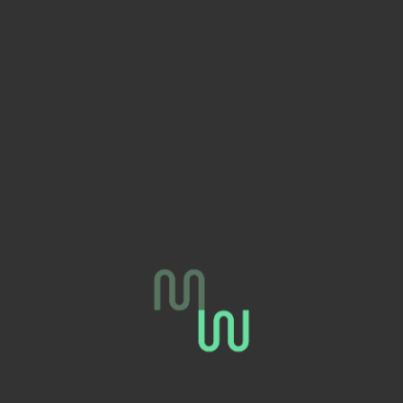
10:30 am small intermediate
meal:
200g körniger Frischkäse mit Zimt
1 Handvoll Nüsse (Mandel, Walnüsse oder
Paranüsse)
1 pm Lunch:
150g mageres Fleisch (z.B.: Hähnchen,
Rind oder Pute) oder 200g fettreicher
Fisch (z.B.: Lachs oder Thunfisch)
Falls Du kein Fleisch oder Fisch isst,